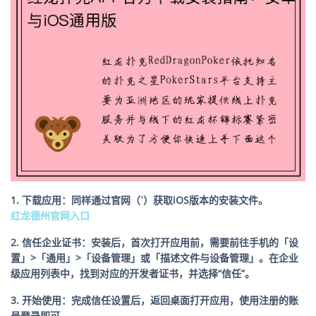
1.
下载应用
：同样通过官网（
`）获取iOS版本的安装文件。
红龙德州官网入口
2.
信任企业证书
：安装后，首次打开应用前，需要前往手机的「设
置」>「通用」>「设备管理」或「描述文件与设备管理」。在企业
级应用列表中，找到对应的开发者证书，并选择“信任”。
3.
开始使用
：完成信任设置后，返回桌面打开应用，使用注册的账
号登录即可。