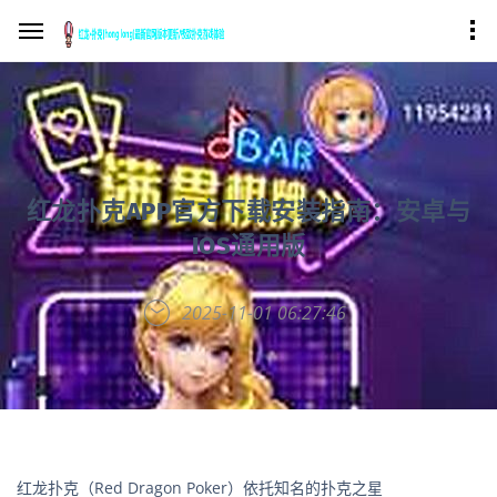
红龙扑克APP官方下载安装指南：安卓与
IOS通用版
2025-11-01 06:27:46
红龙扑克（Red Dragon Poker）依托知名的扑克之星