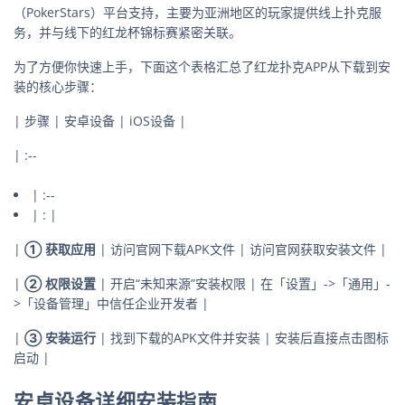
（PokerStars）平台支持，主要为亚洲地区的玩家提供线上扑克服
务，并与线下的红龙杯锦标赛紧密关联。
为了方便你快速上手，下面这个表格汇总了红龙扑克APP从下载到安
装的核心步骤：
| 步骤 | 安卓设备 | iOS设备 |
| :--
| :--
| : |
|
① 获取应用
| 访问官网下载APK文件 | 访问官网获取安装文件 |
|
② 权限设置
| 开启“未知来源”安装权限 | 在「设置」->「通用」-
>「设备管理」中信任企业开发者 |
|
③ 安装运行
| 找到下载的APK文件并安装 | 安装后直接点击图标
启动 |
安卓设备详细安装指南