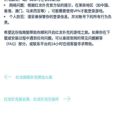
网络问题
：根据红龙扑克官方站的提示，在某些地区（如中国、
香港、澳门、马来西亚等），可能需要使用VPN才能登录游戏。
个人防范
：请妥善保管你的登录信息，并对账号下的所有行为负
责。
希望这份指南能帮助你顺利开启红龙扑克的游戏之旅。如果你在下
载或安装过程中遇到任何问题，可以查阅官网的常见问题解答
（FAQ）部分，或联系平台的24小时在线客服寻求帮助。
红龙图案扑克牌怎么做
红龙扑克报名费、红龙扑克交易所