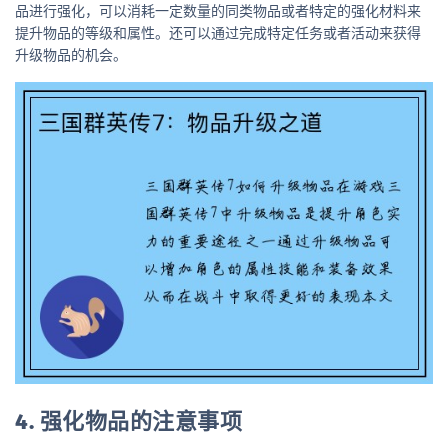
品进行强化，可以消耗一定数量的同类物品或者特定的强化材料来
提升物品的等级和属性。还可以通过完成特定任务或者活动来获得
升级物品的机会。
4. 强化物品的注意事项