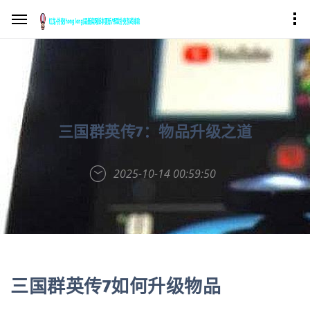
三国群英传7：物品升级之道
2025-10-14 00:59:50
三国群英传7如何升级物品