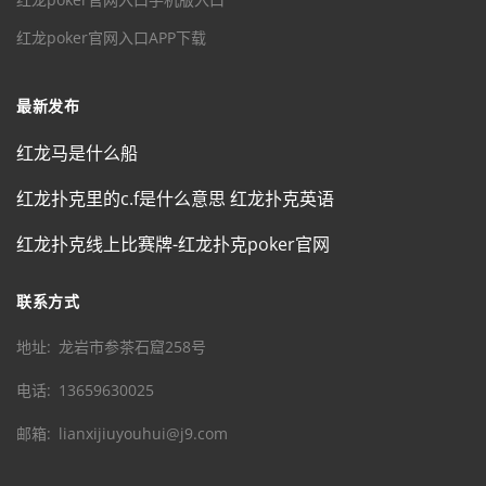
红龙poker官网入口APP下载
最新发布
红龙马是什么船
红龙扑克里的c.f是什么意思 红龙扑克英语
红龙扑克线上比赛牌-红龙扑克poker官网
联系方式
地址
龙岩市参茶石窟258号
电话
13659630025
邮箱
lianxijiuyouhui@j9.com