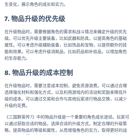
生变化，展示角色的成长和实力。
7. 物品升级的优先级
在升级物品时，需要根据角色的需求和战斗情况来确定升级的优先
级。可以优先升级主要装备，比如武器和防具，以提高角色的基础
属性。可以考虑升级辅助装备，比如饰品和宝物，以提供额外的技
能和效果。可以考虑升级消耗品，比如药品和补给品，以增加角色
的生存能力。
8. 物品升级的成本控制
在升级物品时，需要注意成本控制，避免资源浪费。可以通过合理
选择强化材料和强化方式，以及利用游戏内的活动和奖励来降低升
级的成本。可以通过交易和合作与其他玩家进行物品交换，以减少
升级的花费。
《三国群英传7》中的物品升级是一个重要的角色成长途径。玩家可
以通过获取合适的物品，选择合适的升级方式，制定合理的升级策
略，提高物品的等级和属性，从而增强角色的实力，取得更好的战