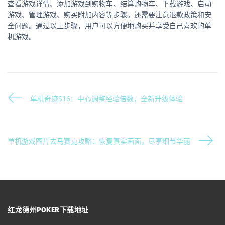
查看游戏详情、添加游戏到购物车、结算购物车、下载游戏、启动
游戏、管理游戏、购买附加内容等步骤。还需要注意退款政策和安
全问题。通过以上步骤，用户可以方便地购买并享受自己喜欢的单
机游戏。
单机奇迹S16：中心调整经验倍数，全新升级体验
单机游戏图片去马赛克攻略：恢复真实画面，尽享细节华丽
红龙德州POKER下载地址