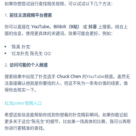
如果你想尝试自行查找相关视频，可以试试以下几个方法：
1.
前往主流视频平台搜索
你可以直接在
YouTube、Bilibili（B站）
或
抖音
上搜索。结合上
面的信息，使用更具体的关键词，效果可能会更好，例如：
`陈真 扑克`
`红龙扑克 陈先生 QQ`
2.
访问可能的个人频道
搜索结果中出现了扑克选手
Chuck Chen
的YouTube频道。虽然无
法直接确认他就是你要找的人，但这不失为一条有价值的线索，值
得你去核实一下。
红龙poker官网入口
希望这些信息能帮助你找到你想看的扑克精彩瞬间。如果你能记起
更多关于这位“陈先生”的细节，比如某一场具体的比赛，我可以再帮
你进行更精准的查找。