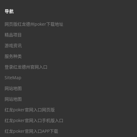
导航
网页版红龙德州poker下载地址
精品项目
游戏资讯
服务种类
登录红龙德州官网入口
SiteMap
网站地图
网站地图
红龙poker官网入口网页版
红龙poker官网入口手机版入口
红龙poker官网入口APP下载