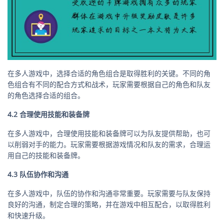
在多人游戏中，选择合适的角色组合是取得胜利的关键。不同的角
色组合有不同的配合方式和战术，玩家需要根据自己的角色和队友
的角色选择合适的组合。
4.2 合理使用技能和装备牌
在多人游戏中，合理使用技能和装备牌可以为队友提供帮助，也可
以削弱对手的能力。玩家需要根据游戏情况和队友的需求，合理运
用自己的技能和装备牌。
4.3 队伍协作和沟通
在多人游戏中，队伍的协作和沟通非常重要。玩家需要与队友保持
良好的沟通，制定合理的策略，并在游戏中相互配合，以取得胜利
和快速升级。