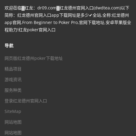
欢迎莅临▓红龙：dr09.com▓红龙德州官网入口(dwdtea.com)以下
简称：红龙德州官网入口app下载网址是多少✔全站,全称:红龙德州
app官网,From Beginner to Poker Pro,官网下载地址,安卓苹果版全
程助力!红龙poker官网入口
导航
网页版红龙德州poker下载地址
精品项目
游戏资讯
服务种类
登录红龙德州官网入口
SiteMap
网站地图
网站地图