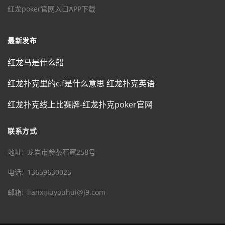
红龙poker官网入口APP下载
最新发布
红龙马是什么船
红龙扑克里的c.f是什么意思 红龙扑克英语
红龙扑克线上比赛牌-红龙扑克poker官网
联系方式
地址
龙岩市参茶石窟258号
电话
13659630025
邮箱
lianxijiuyouhui@j9.com