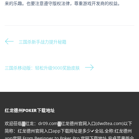
来的乐趣。也要注意遵守版权法律，尊重游戏开发商的权益。
三国杀新手战力提升秘籍
三国杀移动版：轻松升级9000奖励皮肤
红龙德州POKER下载地址
欢迎莅临▓红龙：dr09.com▓红龙德州官网入口(dwdtea.com)以下
简称：红龙德州官网入口app下载网址是多少✔全站,全称:红龙德州
app官网,From Beginner to Poker Pro,官网下载地址,安卓苹果版全